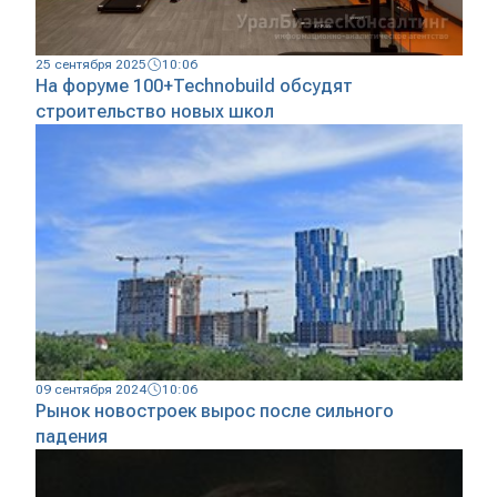
25 сентября 2025
10:06
На форуме 100+Technobuild обсудят
строительство новых школ
09 сентября 2024
10:06
Рынок новостроек вырос после сильного
падения