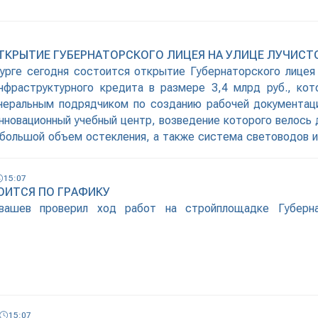
ОТКРЫТИЕ ГУБЕРНАТОРСКОГО ЛИЦЕЯ НА УЛИЦЕ ЛУЧИСТ
бурге сегодня состоится открытие Губернаторского лицея 
нфраструктурного кредита в размере 3,4 млрд руб., кот
енеральным подрядчиком по созданию рабочей документац
новационный учебный центр, возведение которого велось д
н большой объем остекления, а также система световодов 
15:07
ОИТСЯ ПО ГРАФИКУ
йвашев проверил ход работ на стройплощадке Губерн
15:07