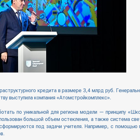
раструктурного кредита в размере 3,4 млрд руб. Генераль
ству выступила компания «Атомстройкомплекс».
аботать по уникальной для региона модели — принципу «Шк
использован большой объем остекления, а также система св
нсформируются под задачи учителя. Например, с помощью
в.