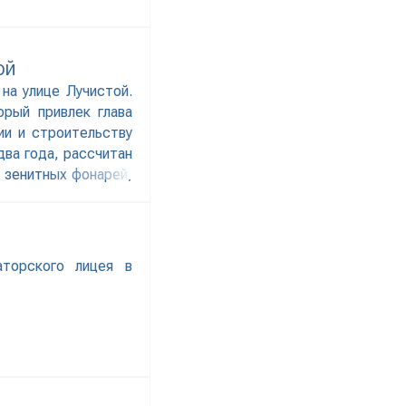
ОЙ
на улице Лучистой.
орый привлек глава
ии и строительству
ва года, рассчитан
и зенитных фонарей,
аторского лицея в