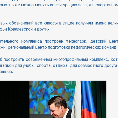
рых также можно менять конфигурацию зала, а в спортивно
вых обозначений все классы в лицее получили имена велик
ьи Ковалевской и других.
ельного комплекса построен технопарк, детский цент
и, региональный центр подготовки педагогических команд.
об построить современный многопрофильный комплекс, ко
адкой для учебы, спорта, отдыха, для совместного досуга
йвашев.